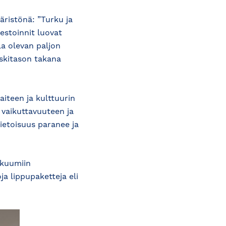
ristönä: ”Turku ja
estoinnit luovat
la olevan paljon
eskitason takana
aiteen ja kulttuurin
 vaikuttavuuteen ja
ietoisuus paranee ja
 kuumiin
ja lippupaketteja eli