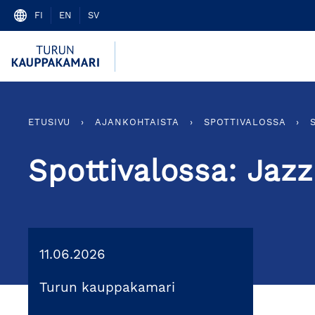
Skip
FI
EN
SV
to
content
ETUSIVU
›
AJANKOHTAISTA
›
SPOTTIVALOSSA
›
Spottivalossa: Jazz
11.06.2026
Turun kauppakamari