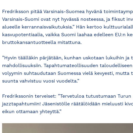
Fredriksson pitää Varsinais-Suomea hyvänä toimintaympä
Varsinais-Suomi ovat nyt hyvässä nosteessa, ja fiksut inv
alueelle kerrannaisvaikutuksia.” Hän kertoo kulttuurialal
kasvupotentiaalia, vaikka Suomi laahaa edelleen EU:n k
bruttokansantuotteella mitattuna.
”Hyvin täälläkin pärjätään, kunhan uskotaan lukuihin ja t
mahdollisuuksiin. Tapahtumateollisuuden taloudelliseen
volyymin suhtaudutaan Suomessa vielä kevyesti, mutta t
suunta vahvistuu vuosi vuodelta.”
Fredrikssonin terveiset: ”Tervetuloa tutustumaan Turun
jazztapahtumiin! Jäsenistölle räätälöidään mieluusti kivo
eikun ottamaan yhteyttä.”