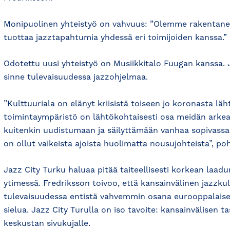
Monipuolinen yhteistyö on vahvuus: ”Olemme rakentanee
tuottaa jazztapahtumia yhdessä eri toimijoiden kanssa.”
Odotettu uusi yhteistyö on Musiikkitalo Fuugan kanssa. 
sinne tulevaisuudessa jazzohjelmaa.
”Kulttuuriala on elänyt kriisistä toiseen jo koronasta läh
toimintaympäristö on lähtökohtaisesti osa meidän ark
kuitenkin uudistumaan ja säilyttämään vanhaa sopivassa 
on ollut vaikeista ajoista huolimatta nousujohteista”, poh
Jazz City Turku haluaa pitää taiteellisesti korkean laad
ytimessä. Fredriksson toivoo, että kansainvälinen jazzku
tulevaisuudessa entistä vahvemmin osana eurooppalaise
sielua. Jazz City Turulla on iso tavoite: kansainvälisen t
keskustan sivukujalle.