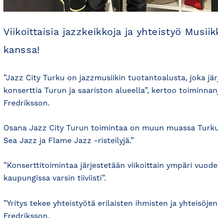
Viikoittaisia jazzkeikkoja ja yhteistyö Musii
kanssa!
”Jazz City Turku on jazzmusiikin tuotantoalusta, joka järj
konserttia Turun ja saariston alueella”, kertoo toiminnan
Fredriksson.
Osana Jazz City Turun toimintaa on muun muassa Turku 
Sea Jazz ja Flame Jazz -risteilyjä.”
”Konserttitoimintaa järjestetään viikoittain ympäri vuoden
kaupungissa varsin tiiviisti”.
”Yritys tekee yhteistyötä erilaisten ihmisten ja yhteisöje
Fredriksson.