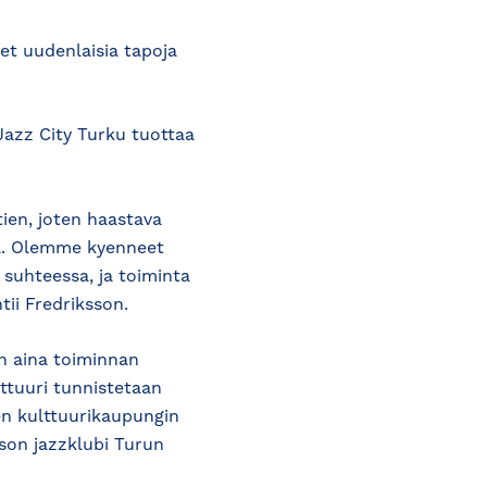
t uudenlaisia tapoja
Jazz City Turku tuottaa
tien, joten haastava
ea. Olemme kyenneet
suhteessa, ja toiminta
tii Fredriksson.
un aina toiminnan
lttuuri tunnistetaan
n kulttuurikaupungin
ason jazzklubi Turun