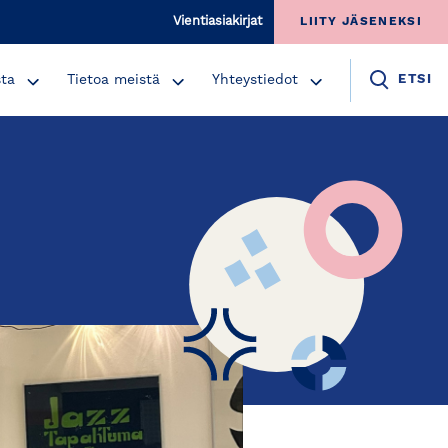
Vientiasiakirjat
LIITY JÄSENEKSI
sta
Tietoa meistä
Yhteystiedot
ETSI