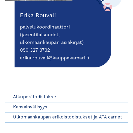
Erika Rouvali
palvelukoordinaattori
(jäsentilaisuudet,
ulkomaankaupan asiakirjat)
050 327 3732
erika.rouvali@kauppakamari.fi
Alkuperätodistukset
Kansainvälisyys
Ulkomaankaupan erikoistodistukset ja ATA carnet