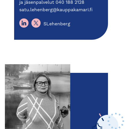
ja jäsenpalvelut 040 188 2128
satu.lehenberg@kauppakamari.fi
SLehenberg