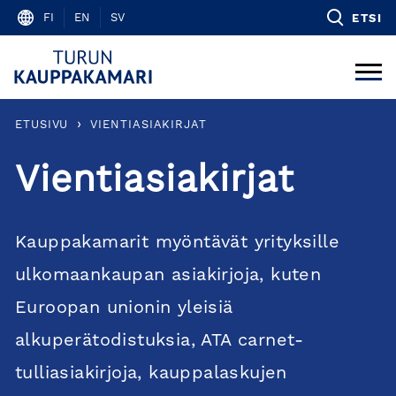
Skip
FI
EN
SV
ETSI
to
content
›
ETUSIVU
VIENTIASIAKIRJAT
Vientiasiakirjat
Kauppakamarit myöntävät yrityksille
ulkomaankaupan asiakirjoja, kuten
Euroopan unionin yleisiä
alkuperätodistuksia, ATA carnet-
tulliasiakirjoja, kauppalaskujen