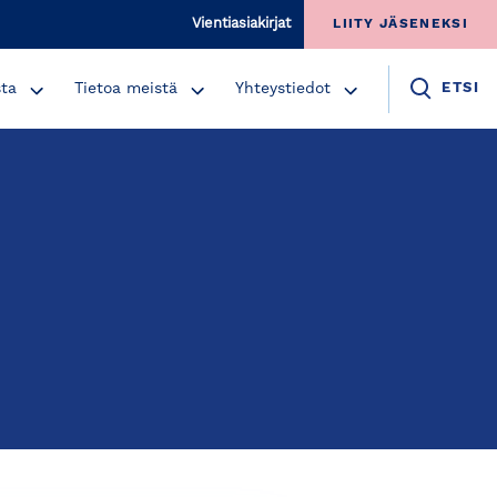
Vientiasiakirjat
LIITY JÄSENEKSI
sta
Tietoa meistä
Yhteystiedot
ETSI