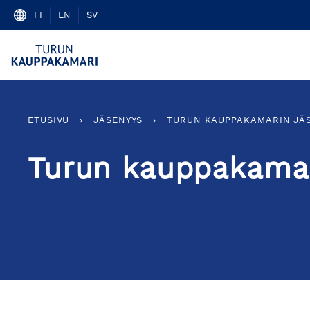
Skip
FI
EN
SV
to
content
ETUSIVU
›
JÄSENYYS
›
TURUN KAUPPAKAMARIN JÄ
Turun kauppakamar