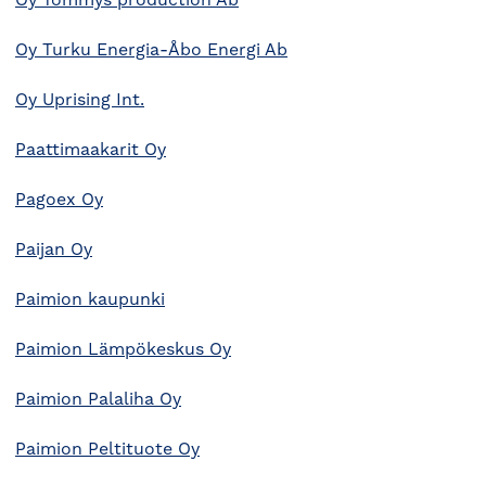
Oy Tommys production Ab
Oy Turku Energia-Åbo Energi Ab
Oy Uprising Int.
Paattimaakarit Oy
Pagoex Oy
Paijan Oy
Paimion kaupunki
Paimion Lämpökeskus Oy
Paimion Palaliha Oy
Paimion Peltituote Oy