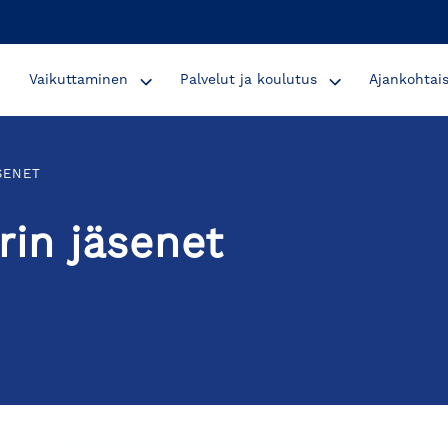
Vaikuttaminen
Palvelut ja koulutus
Ajankohtai
SENET
in jäsenet